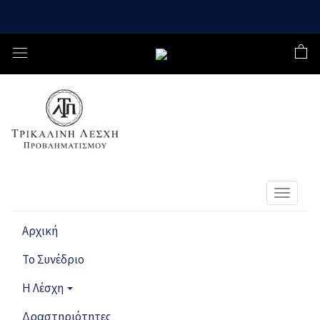
Toggle
navigat
Αρχική
Το Συνέδριο
Η Λέσχη
Δραστηριότητες