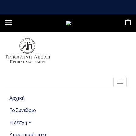
Toggle
navigat
Αρχική
Το Συνέδριο
Η Λέσχη
Δραστηριότητες