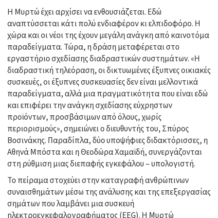
Η Μυρτώ έχει αρχίσει να ενθουσιάζεται. Εδώ
αναπτύσσεται κάτι πολύ ενδιαφέρον κι ελπιδοφόρο. Η
χώρα και οι νέοι της έχουν μεγάλη ανάγκη από καινοτόμα
παραδείγματα. Τώρα, η δράση μεταφέρεται στο
εργαστήριο σχεδίασης διαδραστικών συστημάτων. «Η
διαδραστική τηλεόραση, οι δικτυωμένες έξυπνες οικιακές
συσκευές, οι έξυπνες συσκευασίες δεν είναι μελλοντικά
παραδείγματα, αλλά μια πραγματικότητα που είναι εδώ
και επιφέρει την ανάγκη σχεδίασης εύχρηστων
προϊόντων, προσβάσιμων από όλους, χωρίς
περιορισμούς», σημειώνει ο διευθυντής του, Σπύρος
Βοσινάκης. Παραδίπλα, δύο υποψήφιες διδακτόρισσες, η
Αθηνά Μπόστα και η Θεοδώρα Χαμαϊδή, συνεργάζονται
στη ρύθμιση μιας διεπαφής εγκεφάλου – υπολογιστή.
Το πείραμα στοχεύει στην καταγραφή ανθρώπινων
συναισθημάτων μέσω της ανάλυσης και της επεξεργασίας
σημάτων που λαμβάνει μια συσκευή
ηλεκτροεγκεφαλογραφήματος (EEG). Η Μυρτώ