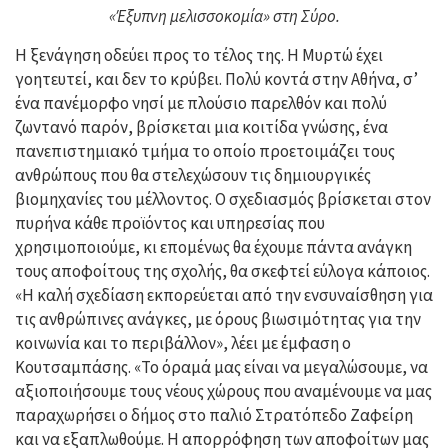
«Έξυπνη μελισσοκομία» στη Σύρο.
Η ξενάγηση οδεύει προς το τέλος της. Η Μυρτώ έχει
γοητευτεί, και δεν το κρύβει. Πολύ κοντά στην Αθήνα, σ’
ένα πανέμορφο νησί με πλούσιο παρελθόν και πολύ
ζωντανό παρόν, βρίσκεται μια κοιτίδα γνώσης, ένα
πανεπιστημιακό τμήμα το οποίο προετοιμάζει τους
ανθρώπους που θα στελεχώσουν τις δημιουργικές
βιομηχανίες του μέλλοντος. Ο σχεδιασμός βρίσκεται στον
πυρήνα κάθε προϊόντος και υπηρεσίας που
χρησιμοποιούμε, κι επομένως θα έχουμε πάντα ανάγκη
τους αποφοίτους της σχολής, θα σκεφτεί εύλογα κάποιος.
«Η καλή σχεδίαση εκπορεύεται από την ενσυναίσθηση για
τις ανθρώπινες ανάγκες, με όρους βιωσιμότητας για την
κοινωνία και το περιβάλλον», λέει με έμφαση ο
Κουτσαμπάσης. «Το όραμά μας είναι να μεγαλώσουμε, να
αξιοποιήσουμε τους νέους χώρους που αναμένουμε να μας
παραχωρήσει ο δήμος στο παλιό Στρατόπεδο Ζαφείρη
και να εξαπλωθούμε. Η απορρόφηση των αποφοίτων μας