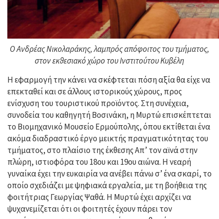
Ο Ανδρέας Νικολαράκης, λαμπρός απόφοιτος του τμήματος,
στον εκθεσιακό χώρο του Ινστιτούτου Κυβέλη
Η εφαρμογή την κάνει να σκέφτεται πόση αξία θα είχε να
επεκταθεί και σε άλλους ιστορικούς χώρους, προς
ενίσχυση του τουριστικού προϊόντος. Στη συνέχεια,
συνοδεία του καθηγητή Βοσινάκη, η Μυρτώ επισκέπτεται
το Βιομηχανικό Μουσείο Ερμούπολης, όπου εκτίθεται ένα
ακόμα διαδραστικό έργο μεικτής πραγματικότητας του
τμήματος, στο πλαίσιο της έκθεσης Απ’ τον αϊνά στην
πλώρη, ιστιοφόρα του 18ου και 19ου αιώνα. Η νεαρή
γυναίκα έχει την ευκαιρία να ανέβει πάνω σ’ ένα σκαρί, το
οποίο σχεδιάζει με ψηφιακά εργαλεία, με τη βοήθεια της
φοιτήτριας Γεωργίας Ψαθά. Η Μυρτώ έχει αρχίζει να
ψυχανεμίζεται ότι οι φοιτητές έχουν πάρει τον