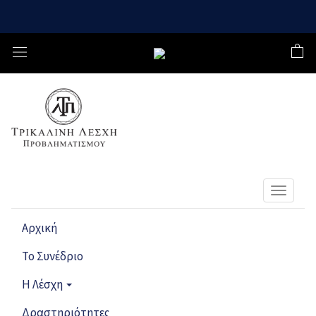
Toggle
navigat
Αρχική
Το Συνέδριο
Η Λέσχη
Δραστηριότητες