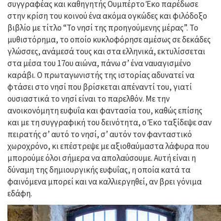
συγγραφέας και καθηγητής Ουμπέρτο Έκο παρέδωσε
στην κρίση του κοινού ένα ακόμα ογκώδες και φιλόδοξο
βιβλίο με τίτλο “Το νησί της προηγούμενης μέρας”. Το
μυθιστόρημα, το οποίο κυκλοφόρησε αμέσως σε δεκάδες
γλώσσες, ανάμεσά τους και στα ελληνικά, εκτυλίσσεται
στα μέσα του 17ου αιώνα, πάνω σ’ ένα ναυαγισμένο
καράβι. Ο πρωταγωνιστής της ιστορίας αδυνατεί να
φτάσει στο νησί που βρίσκεται απέναντί του, γιατί
ουσιαστικά το νησί είναι το παρελθόν. Με την
ανοικονόμητη ευφυΐα και φαντασία του, καθώς επίσης
και με τη συγγραφική του δεινότητα, ο Έκο ταξίδεψε σαν
πειρατής σ’ αυτό το νησί, σ’ αυτόν τον φανταστικό
χωροχρόνο, κι επέστρεψε με αξιοθαύμαστα λάφυρα που
μπορούμε όλοι σήμερα να απολαύσουμε. Αυτή είναι η
δύναμη της δημιουργικής ευφυΐας, η οποία κατά τα
φαινόμενα μπορεί και να καλλιεργηθεί, αν βρει γόνιμα
εδάφη.