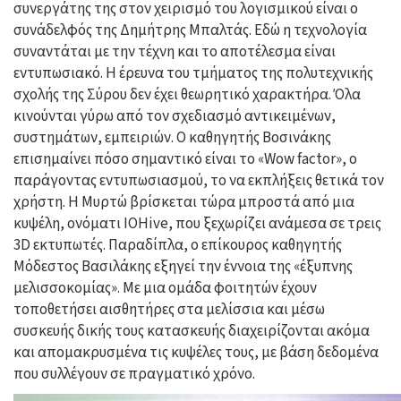
συνεργάτης της στον χειρισμό του λογισμικού είναι ο
συνάδελφός της Δημήτρης Μπαλτάς. Εδώ η τεχνολογία
συναντάται με την τέχνη και το αποτέλεσμα είναι
εντυπωσιακό. Η έρευνα του τμήματος της πολυτεχνικής
σχολής της Σύρου δεν έχει θεωρητικό χαρακτήρα. Όλα
κινούνται γύρω από τον σχεδιασμό αντικειμένων,
συστημάτων, εμπειριών. Ο καθηγητής Βοσινάκης
επισημαίνει πόσο σημαντικό είναι το «Wow factor», ο
παράγοντας εντυπωσιασμού, το να εκπλήξεις θετικά τον
χρήστη. Η Μυρτώ βρίσκεται τώρα μπροστά από μια
κυψέλη, ονόματι IOHive, που ξεχωρίζει ανάμεσα σε τρεις
3D εκτυπωτές. Παραδίπλα, ο επίκουρος καθηγητής
Μόδεστος Βασιλάκης εξηγεί την έννοια της «έξυπνης
μελισσοκομίας». Με μια ομάδα φοιτητών έχουν
τοποθετήσει αισθητήρες στα μελίσσια και μέσω
συσκευής δικής τους κατασκευής διαχειρίζονται ακόμα
και απομακρυσμένα τις κυψέλες τους, με βάση δεδομένα
που συλλέγουν σε πραγματικό χρόνο.