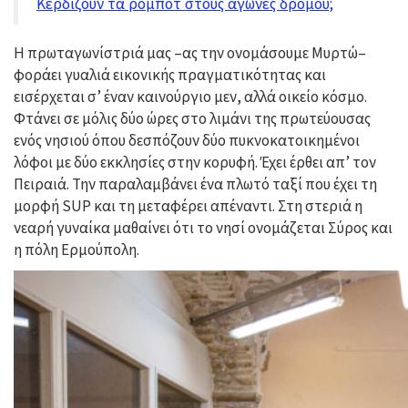
Κερδίζουν τα ρομπότ στους αγώνες δρόμου;
Η πρωταγωνίστριά μας –ας την ονομάσουμε Μυρτώ–
φοράει γυαλιά εικονικής πραγματικότητας και
εισέρχεται σ’ έναν καινούργιο μεν, αλλά οικείο κόσμο.
Φτάνει σε μόλις δύο ώρες στο λιμάνι της πρωτεύουσας
ενός νησιού όπου δεσπόζουν δύο πυκνοκατοικημένοι
λόφοι με δύο εκκλησίες στην κορυφή. Έχει έρθει απ’ τον
Πειραιά. Την παραλαμβάνει ένα πλωτό ταξί που έχει τη
μορφή SUP και τη μεταφέρει απέναντι. Στη στεριά η
νεαρή γυναίκα μαθαίνει ότι το νησί ονομάζεται Σύρος και
η πόλη Ερμούπολη.