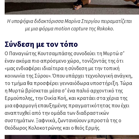
Η υποψήφια διδακτόρισσα Μαρίνα Στεργίου πειραματίζεται
με μια φόρμα motion capture της Rokoko.
Σύνδεση με τον τόπο
Ο Παναγιώτης Κουτσαμπάσης συνοδεύει τη Μυρτώ σ’
έναν ακόμα πιο απρόσμενο χώρο, τονίζοντάς της ότι
«μας ενδιαφέρει ιδιαίτερα η σύνδεση με την τοπική
κοινωνία της Σύρου». Όπου υπάρχει τεχνολογική ανάγκη,
το τμήμα θα προσφέρει γενναιόδωρα υποστήριξη. Τώρα
η Μυρτώ βρίσκεται μέσα σ’ ένα παλιό αρχοντικό της
Ερμούπολης, την Οικία Κοή, και κρατάει στα χέρια της
μια εφαρμογή επαυξημένης πραγματικότητας που έχει
αναπτυχθεί από την ομάδα των διαδραστικών
συστημάτων. Ξαφνικά, ζωντανεύουν μπροστά της ο
Θεόδωρος Κολοκοτρώνης και ο θεός Ερμής.