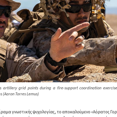
 artillery grid points during a fire-support coordination exerc
ps (Aaron Torres Lemus)
ίραμα γνωστικής ψυχολογίας, το αποκαλούμενο «Αόρατος Γορ