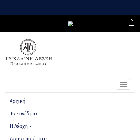
Toggle
navigat
Αρχική
Το Συνέδριο
Η Λέσχη
Δραστηριότητες