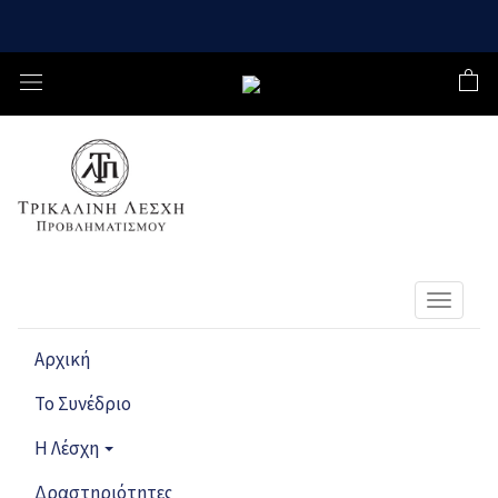
Toggle
navigat
Αρχική
Το Συνέδριο
Η Λέσχη
Δραστηριότητες