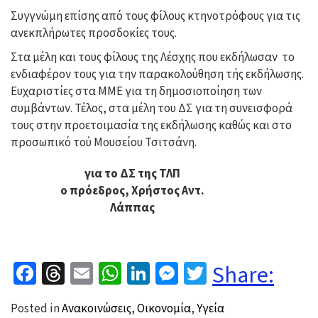
Συγγνώμη επίσης από τους φίλους κτηνοτρόφους για τις
ανεκπλήρωτες προσδοκίες τους.
Στα μέλη και τους φίλους της Λέσχης που εκδήλωσαν το
ενδιαφέρον τους για την παρακολούθηση τής εκδήλωσης.
Ευχαριστίες στα ΜΜΕ για τη δημοσιοποίηση των
συμβάντων. Τέλος, στα μέλη του ΔΣ για τη συνεισφορά
τους στην προετοιμασία της εκδήλωσης καθώς και στο
προσωπικό τού Μουσείου Τσιτσάνη.
για το ΔΣ της ΤΛΠ
ο πρόεδρος, Χρήστος Αντ.
Λάππας
Facebook
Threads
Email
WhatsApp
LinkedIn
Messenger
Twitter
Share:
Posted in
Ανακοινώσεις
,
Οικονομία
,
Υγεία