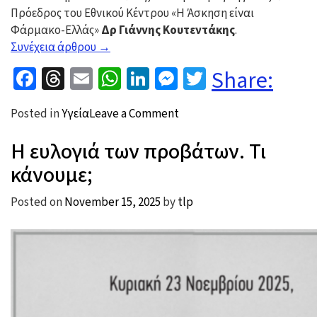
Πρόεδρος του Εθνικού Κέντρου «Η Άσκηση είναι
Φάρμακο-Ελλάς»
Δρ Γιάννης Κουτεντάκης
.
“Ενεργός
Συνέχεια άρθρου
→
τρόπος
Facebook
Threads
Email
WhatsApp
LinkedIn
Messenger
Twitter
Share:
ζωής:
ένα
on
Posted in
Υγεία
Leave a Comment
αποτελεσματικό
Ενεργός
και
Η ευλογιά των προβάτων. Τι
τρόπος
οικονομικό
ζωής:
φάρμακο
κάνουμε;
ένα
για
αποτελεσματικό
άτομα
Posted on
November 15, 2025
by
tlp
και
με
οικονομικό
Πάρκινσον”
φάρμακο
για
άτομα
με
Πάρκινσον