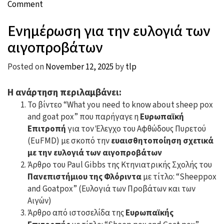
on
Comment
κάνουμε;”
Η
Ενημέρωση για την ευλογιά των
ευλογιά
των
αιγοπροβάτων
προβάτων.
Τι
Posted on
November 12, 2025
by
tlp
κάνουμε;
Η ανάρτηση περιλαμβάνει:
Το βίντεο “What you need to know about sheep pox
and goat pox” που παρήγαγε η
Ευρωπαϊκή
Επιτροπή
για τον Έλεγχο του Αφθώδους Πυρετού
(EuFMD) με σκοπό την
ευαισθητοποίηση σχετικά
με την ευλογιά των αιγοπροβάτων
Άρθρο του Paul Gibbs της Κτηνιατρικής Σχολής του
Πανεπιστήμιου της Φλόριντα
με τίτλο: “Sheeppox
and Goatpox” (Ευλογιά των Προβάτων και των
Αιγών)
Άρθρο από ιστοσελίδα της
Ευρωπαϊκής