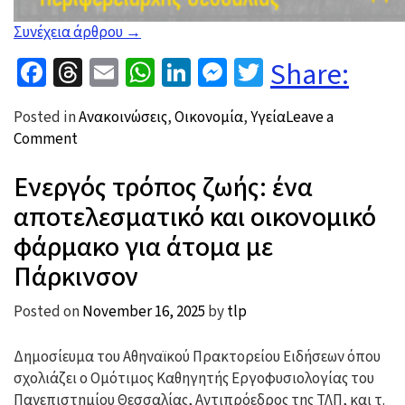
“Ματαιώνεται
Συνέχεια άρθρου
→
η
Facebook
Threads
Email
WhatsApp
LinkedIn
Messenger
Twitter
Share:
εκδήλωση
«Η
Posted in
Ανακοινώσεις
,
Οικονομία
,
Υγεία
Leave a
ευλογιά
on
Comment
των
Ματαιώνεται
προβάτων.
Ενεργός τρόπος ζωής: ένα
η
Τι
εκδήλωση
κάνουμε;»”
αποτελεσματικό και οικονομικό
«Η
φάρμακο για άτομα με
ευλογιά
των
Πάρκινσον
προβάτων.
Τι
Posted on
November 16, 2025
by
tlp
κάνουμε;»
Δημοσίευμα του Αθηναϊκού Πρακτορείου Ειδήσεων όπου
σχολιάζει ο Ομότιμος Καθηγητής Εργοφυσιολογίας του
Πανεπιστημίου Θεσσαλίας, Αντιπρόεδρος της ΤΛΠ, και τ.