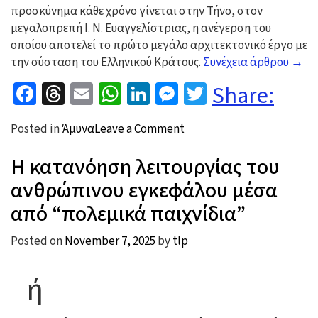
προσκύνημα κάθε χρόνο γίνεται στην Τήνο, στον
μεγαλοπρεπή Ι. Ν. Ευαγγελίστριας, η ανέγερση του
οποίου αποτελεί το πρώτο μεγάλο αρχιτεκτονικό έργο με
“Δεν
την σύσταση του Ελληνικού Κράτους.
Συνέχεια άρθρου
→
ήταν
Facebook
Threads
Email
WhatsApp
LinkedIn
Messenger
Twitter
Share:
μόνο
η
on
Posted in
Άμυνα
Leave a Comment
“Έλλ
Δεν
Η κατανόηση λειτουργίας του
ήταν
μόνο
ανθρώπινου εγκεφάλου μέσα
η
από “πολεμικά παιχνίδια”
“Έλλη”
Posted on
November 7, 2025
by
tlp
ή