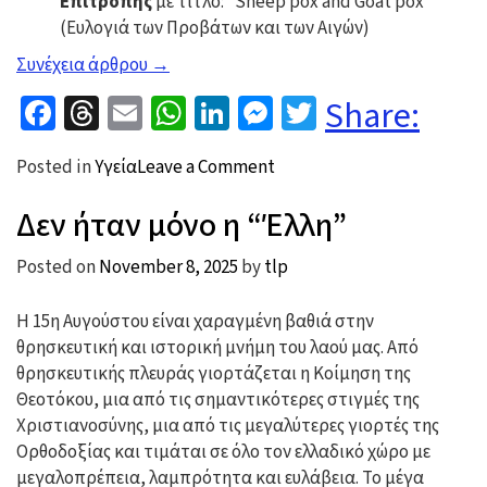
Επιτροπής
με τίτλο: “Sheep pox and Goat pox”
(Ευλογιά των Προβάτων και των Αιγών)
“Ενημέρωση
Συνέχεια άρθρου
→
για
Facebook
Threads
Email
WhatsApp
LinkedIn
Messenger
Twitter
Share:
την
ευλογιά
on
Posted in
Υγεία
Leave a Comment
των
Ενημέρωση
αιγοπροβάτων”
Δεν ήταν μόνο η “Έλλη”
για
την
Posted on
November 8, 2025
by
tlp
ευλογιά
των
Η 15η Αυγούστου είναι χαραγμένη βαθιά στην
αιγοπροβάτων
θρησκευτική και ιστορική μνήμη του λαού μας. Από
θρησκευτικής πλευράς γιορτάζεται η Κοίμηση της
Θεοτόκου, μια από τις σημαντικότερες στιγμές της
Χριστιανοσύνης, μια από τις μεγαλύτερες γιορτές της
Ορθοδοξίας και τιμάται σε όλο τον ελλαδικό χώρο με
μεγαλοπρέπεια, λαμπρότητα και ευλάβεια. Το μέγα