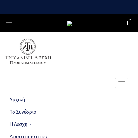
Toggle
navigat
Αρχική
Το Συνέδριο
Η Λέσχη
Δραστηριότητες